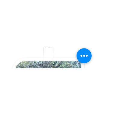
unterschiedlichen
Stundenkontingenten. Dazu kommen
Auszubildende, Freiwillige über das
Welthaus Bielefeld und eine
Kitahilfekraft. Wir verfügen über
langjährige Erfahrung in der Betreuung
und Förderung von Kindern mit
Behinderungen. Es werden daher stets
Plätze für Kinder mit besonderem
Förderbedarf bereitgehalten.